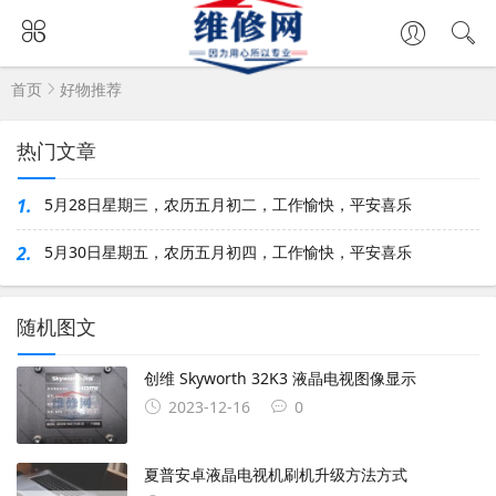
首页
好物推荐
热门文章
1.
5月28日星期三，农历五月初二，工作愉快，平安喜乐
2.
5月30日星期五，农历五月初四，工作愉快，平安喜乐
随机图文
创维 Skyworth 32K3 液晶电视图像显示
2023-12-16
0
夏普安卓液晶电视机刷机升级方法方式