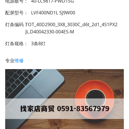
电源板号
40-LC9817-PWD1SG
配屏型号
LVF400ND1L SJ9W00
灯条编码
TOT_40D2900_3X8_3030C_d6t_2d1_4S1PX2
JL.D40042330-004ES-M
灯条规格
3条8灯
专业
维修