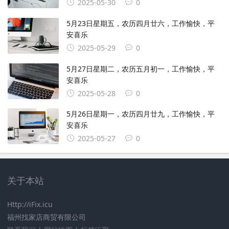
2025-05-30
0
5月23日星期五，农历四月廿六，工作愉快，平
安喜乐
2025-05-29
0
5月27日星期二，农历五月初一，工作愉快，平
安喜乐
2025-05-28
0
5月26日星期一，农历四月廿九，工作愉快，平
安喜乐
2025-05-27
0
关于本站
Http://iFix.icu
福州找家店商贸有限公司