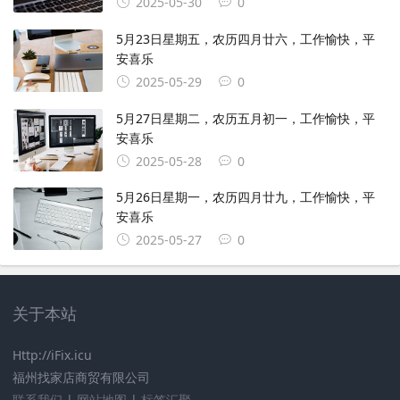
2025-05-30
0
5月23日星期五，农历四月廿六，工作愉快，平
安喜乐
2025-05-29
0
5月27日星期二，农历五月初一，工作愉快，平
安喜乐
2025-05-28
0
5月26日星期一，农历四月廿九，工作愉快，平
安喜乐
2025-05-27
0
关于本站
Http://iFix.icu
福州找家店商贸有限公司
联系我们
|
网站地图
|
标签汇聚