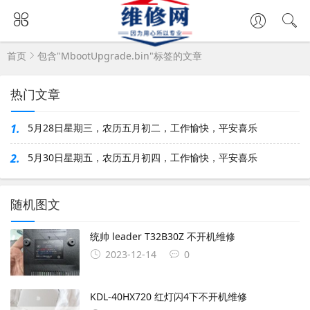
首页
包含"MbootUpgrade.bin"标签的文章
热门文章
1.
5月28日星期三，农历五月初二，工作愉快，平安喜乐
2.
5月30日星期五，农历五月初四，工作愉快，平安喜乐
随机图文
统帅 leader T32B30Z 不开机维修
2023-12-14
0
KDL-40HX720 红灯闪4下不开机维修