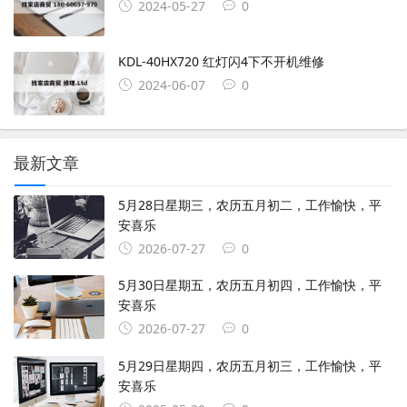
2024-05-27
0
KDL-40HX720 红灯闪4下不开机维修
2024-06-07
0
最新文章
5月28日星期三，农历五月初二，工作愉快，平
安喜乐
2026-07-27
0
5月30日星期五，农历五月初四，工作愉快，平
安喜乐
2026-07-27
0
5月29日星期四，农历五月初三，工作愉快，平
安喜乐