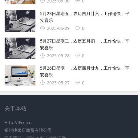
2025-05-30
0
5月23日星期五，农历四月廿六，工作愉快，平
安喜乐
2025-05-29
0
5月27日星期二，农历五月初一，工作愉快，平
安喜乐
2025-05-28
0
5月26日星期一，农历四月廿九，工作愉快，平
安喜乐
2025-05-27
0
关于本站
Http://iFix.icu
福州找家店商贸有限公司
联系我们
|
网站地图
|
标签汇聚