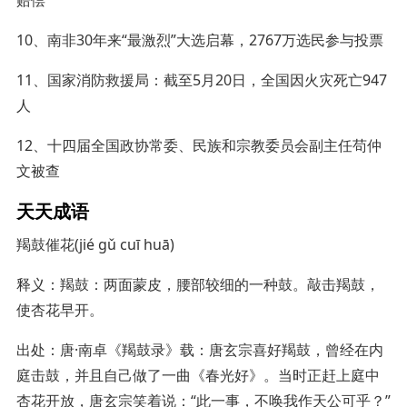
10、南非30年来“最激烈”大选启幕，2767万选民参与投票
11、国家消防救援局：截至5月20日，全国因火灾死亡947
人
12、十四届全国政协常委、民族和宗教委员会副主任苟仲
文被查
天天成语
羯鼓催花(jié gǔ cuī huā)
释义：羯鼓：两面蒙皮，腰部较细的一种鼓。敲击羯鼓，
使杏花早开。
出处：唐·南卓《羯鼓录》载：唐玄宗喜好羯鼓，曾经在内
庭击鼓，并且自己做了一曲《春光好》。当时正赶上庭中
杏花开放，唐玄宗笑着说：“此一事，不唤我作天公可乎？”