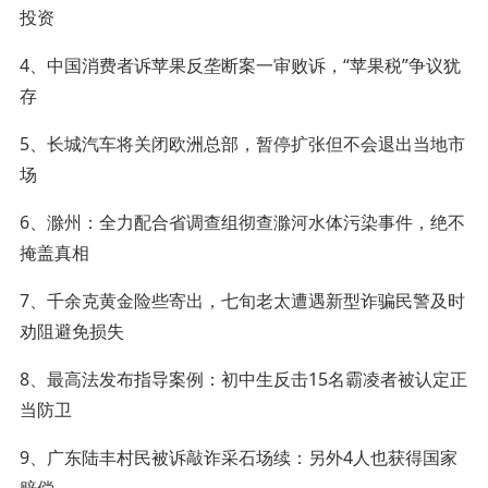
投资
4、中国消费者诉苹果反垄断案一审败诉，“苹果税”争议犹
存
5、长城汽车将关闭欧洲总部，暂停扩张但不会退出当地市
场
6、滁州：全力配合省调查组彻查滁河水体污染事件，绝不
掩盖真相
7、千余克黄金险些寄出，七旬老太遭遇新型诈骗民警及时
劝阻避免损失
8、最高法发布指导案例：初中生反击15名霸凌者被认定正
当防卫
9、广东陆丰村民被诉敲诈采石场续：另外4人也获得国家
赔偿