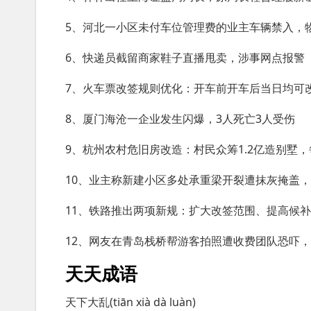
5、河北一小区未付车位管理费的业主车辆禁入，
6、快递员截留商家鞋子直播甩卖，涉事网点报警
7、火车票改签规则优化：开车前开车后当日均可
8、厦门海沧一企业发生闪爆，3人死亡3人受伤
9、杭州农村危旧房改造：村民众筹1.2亿造别墅，
10、业主称新建小区多处承重梁开裂遭抹灰掩盖
11、铁路推出两项新规：扩大改签范围、提高候
12、网友在青岛栈桥帮游客拍照遭收费团队恐吓
天天成语
天下大乱(tiān xià dà luàn)