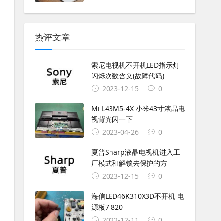
热评文章
索尼电视机不开机LED指示灯
闪烁次数含义(故障代码)
2023-12-15
0
Mi L43M5-4X 小米43寸液晶电
视背光闪一下
2023-04-26
0
夏普Sharp液晶电视机进入工
厂模式和解锁去保护的方
2023-12-15
0
海信LED46K310X3D不开机 电
源板7.820
2022-12-11
0