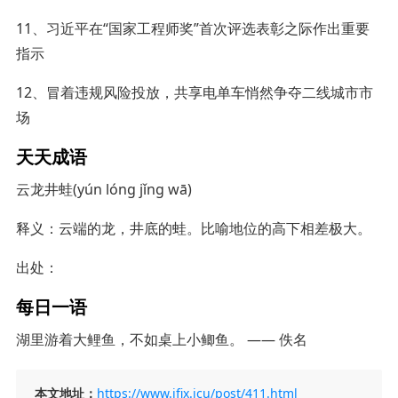
11、习近平在“国家工程师奖”首次评选表彰之际作出重要
指示
12、冒着违规风险投放，共享电单车悄然争夺二线城市市
场
天天成语
云龙井蛙(yún lóng jǐng wā)
释义：云端的龙，井底的蛙。比喻地位的高下相差极大。
出处：
每日一语
湖里游着大鲤鱼，不如桌上小鲫鱼。 —— 佚名
本文地址：
https://www.ifix.icu/post/411.html