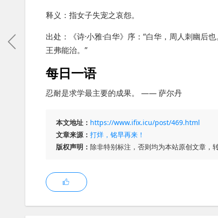
释义：指女子失宠之哀怨。
出处：《诗·小雅·白华》序：“白华，周人刺幽后
王弗能治。”
每日一语
忍耐是求学最主要的成果。 —— 萨尔丹
本文地址：
https://www.ifix.icu/post/469.html
文章来源：
打烊，铭早再来！
版权声明：
除非特别标注，否则均为本站原创文章，