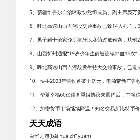
5、新疆维吾尔自治区政协党组成员、副主席窦万
6、呼北高速山西吉河段交通事故已致14人死亡，
7、男子到十余家诊所拔牙以麻药过敏勒索，获刑2
8、山西忻州通报“19岁少年生前被连续抽血16次
9、呼北高速山西吉河段发生特大交通事故，已造成
10、快手2023年营收首破千亿元，电商带动广告
11、华夏幸福60亿债务重组协议未履约后，中融
12、加密货币市场继续降温！知名交易所比特币价格
天天成语
白华之怨(bái huá zhī yuàn)