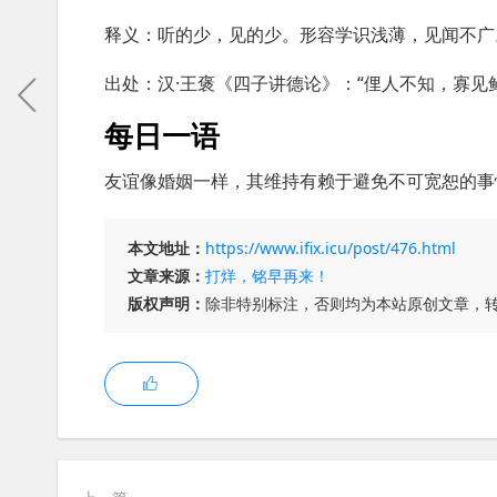
释义：听的少，见的少。形容学识浅薄，见闻不广
出处：汉·王褒《四子讲德论》：“俚人不知，寡见
每日一语
友谊像婚姻一样，其维持有赖于避免不可宽恕的事情
本文地址：
https://www.ifix.icu/post/476.html
文章来源：
打烊，铭早再来！
版权声明：
除非特别标注，否则均为本站原创文章，