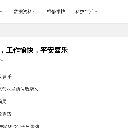
数据资料
维修维护
科技生活
九，工作愉快，平安喜乐
43
安喜乐
流营收呈两位数增长
骗局
续震荡
境传输型沙尘天气来袭