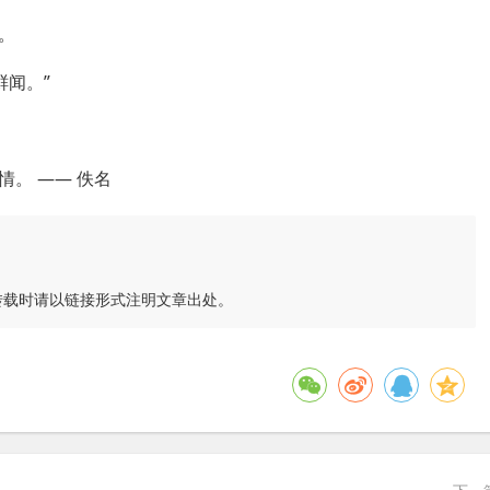
。
鲜闻。”
。 —— 佚名
转载时请以链接形式注明文章出处。