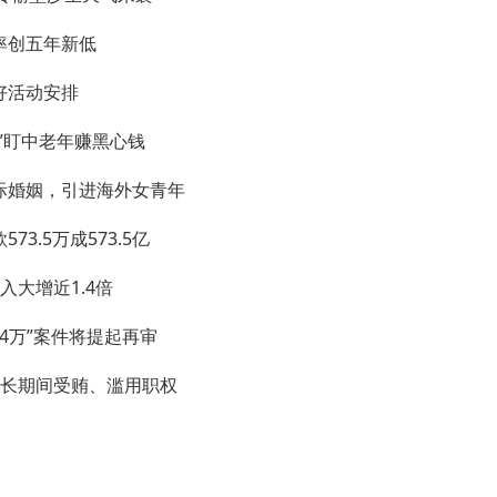
率创五年新低
好活动安排
”盯中老年赚黑心钱
际婚姻，引进海外女青年
.5万成573.5亿
大增近1.4倍
4万”案件将提起再审
县长期间受贿、滥用职权