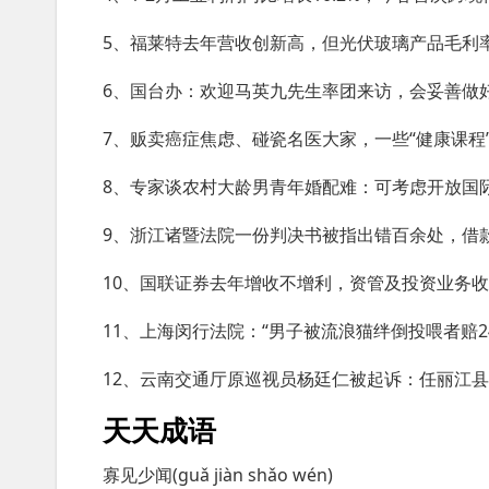
5、福莱特去年营收创新高，但光伏玻璃产品毛利
6、国台办：欢迎马英九先生率团来访，会妥善做
7、贩卖癌症焦虑、碰瓷名医大家，一些“健康课程
8、专家谈农村大龄男青年婚配难：可考虑开放国
9、浙江诸暨法院一份判决书被指出错百余处，借款573
10、国联证券去年增收不增利，资管及投资业务收入
11、上海闵行法院：“男子被流浪猫绊倒投喂者赔2
12、云南交通厅原巡视员杨廷仁被起诉：任丽江
天天成语
寡见少闻(guǎ jiàn shǎo wén)