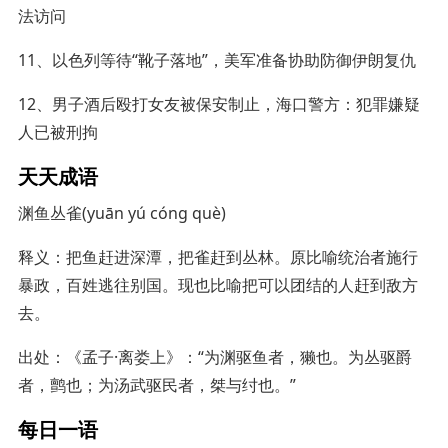
法访问
11、以色列等待“靴子落地”，美军准备协助防御伊朗复仇
12、男子酒后殴打女友被保安制止，海口警方：犯罪嫌疑
人已被刑拘
天天成语
渊鱼丛雀(yuān yú cóng què)
释义：把鱼赶进深潭，把雀赶到丛林。原比喻统治者施行
暴政，百姓逃往别国。现也比喻把可以团结的人赶到敌方
去。
出处：《孟子·离娄上》：“为渊驱鱼者，獭也。为丛驱爵
者，鹯也；为汤武驱民者，桀与纣也。”
每日一语