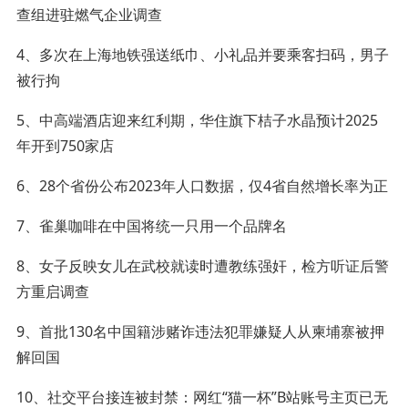
查组进驻燃气企业调查
4、多次在上海地铁强送纸巾、小礼品并要乘客扫码，男子
被行拘
5、中高端酒店迎来红利期，华住旗下桔子水晶预计2025
年开到750家店
6、28个省份公布2023年人口数据，仅4省自然增长率为正
7、雀巢咖啡在中国将统一只用一个品牌名
8、女子反映女儿在武校就读时遭教练强奸，检方听证后警
方重启调查
9、首批130名中国籍涉赌诈违法犯罪嫌疑人从柬埔寨被押
解回国
10、社交平台接连被封禁：网红“猫一杯”B站账号主页已无