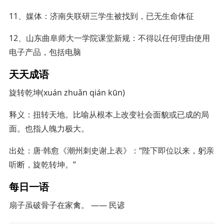
11、媒体：济南失联研三学生被找到，已无生命体征
12、山东曲阜师大一学院课堂新规：不得以任何理由使用
电子产品，包括电脑
天天成语
旋转乾坤(xuán zhuǎn qián kūn)
释义：扭转天地。比喻从根本上改变社会面貌或已成的局
面。也指人魄力极大。
出处：唐·韩愈《潮州刺史谢上表》：“陛下即位以来，躬亲
听断，旋乾转坤。”
每日一语
扇子虽破骨子在家禽。 —— 民谚