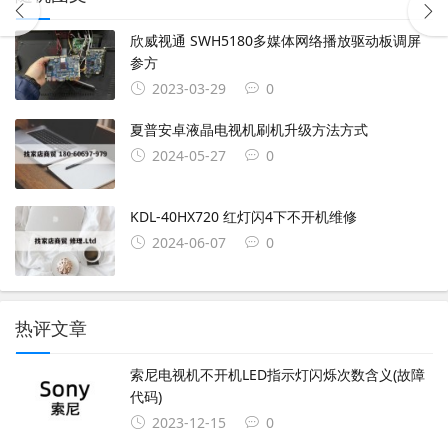
欣威视通 SWH5180多媒体网络播放驱动板调屏
参方
2023-03-29
0
夏普安卓液晶电视机刷机升级方法方式
2024-05-27
0
KDL-40HX720 红灯闪4下不开机维修
2024-06-07
0
热评文章
索尼电视机不开机LED指示灯闪烁次数含义(故障
代码)
2023-12-15
0