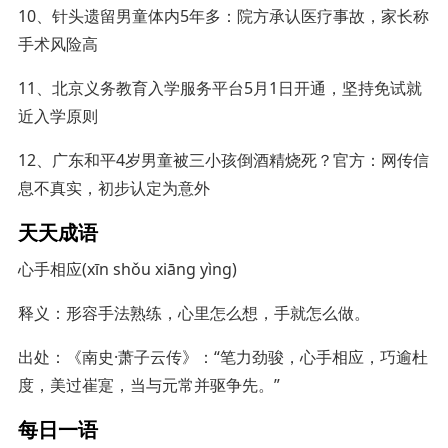
10、针头遗留男童体内5年多：院方承认医疗事故，家长称
手术风险高
11、北京义务教育入学服务平台5月1日开通，坚持免试就
近入学原则
12、广东和平4岁男童被三小孩倒酒精烧死？官方：网传信
息不真实，初步认定为意外
天天成语
心手相应(xīn shǒu xiāng yìng)
释义：形容手法熟练，心里怎么想，手就怎么做。
出处：《南史·萧子云传》：“笔力劲骏，心手相应，巧逾杜
度，美过崔寔，当与元常并驱争先。”
每日一语