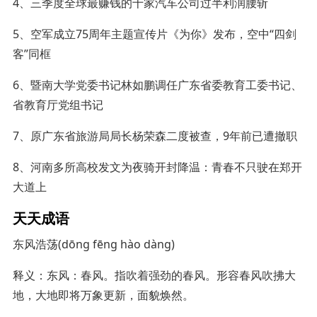
4、三季度全球最赚钱的十家汽车公司过半利润腰斩
5、空军成立75周年主题宣传片《为你》发布，空中“四剑
客”同框
6、暨南大学党委书记林如鹏调任广东省委教育工委书记、
省教育厅党组书记
7、原广东省旅游局局长杨荣森二度被查，9年前已遭撤职
8、河南多所高校发文为夜骑开封降温：青春不只驶在郑开
大道上
天天成语
东风浩荡(dōng fēng hào dàng)
释义：东风：春风。指吹着强劲的春风。形容春风吹拂大
地，大地即将万象更新，面貌焕然。