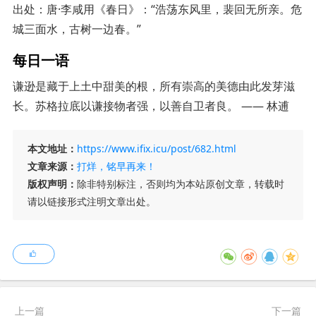
出处：唐·李咸用《春日》：“浩荡东风里，裴回无所亲。危
城三面水，古树一边春。”
每日一语
谦逊是藏于上土中甜美的根，所有崇高的美德由此发芽滋
长。苏格拉底以谦接物者强，以善自卫者良。 —— 林逋
本文地址：
https://www.ifix.icu/post/682.html
文章来源：
打烊，铭早再来！
版权声明：
除非特别标注，否则均为本站原创文章，转载时
请以链接形式注明文章出处。
上一篇
下一篇