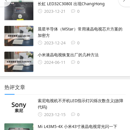
长虹 LED32C3080I 出现ChangHong
2023-12-21
0
晨星半导体（MStar）常用液晶电视芯片方案的
加密方
2023-12-24
0
小米液晶电视恢复出厂的几种方法
2024-06-11
0
热评文章
索尼电视机不开机LED指示灯闪烁次数含义(故障
代码)
2023-12-15
0
Mi L43M5-4X 小米43寸液晶电视背光闪一下