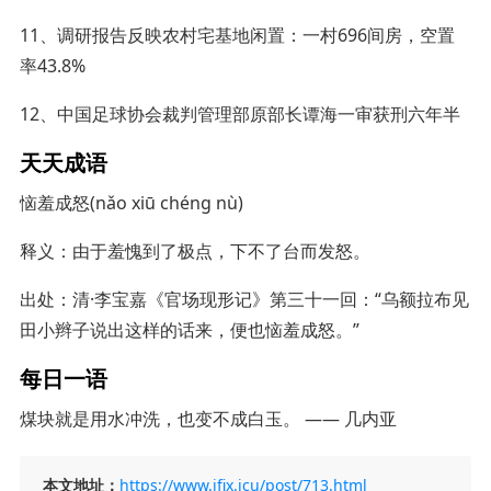
11、调研报告反映农村宅基地闲置：一村696间房，空置
率43.8%
12、中国足球协会裁判管理部原部长谭海一审获刑六年半
天天成语
恼羞成怒(nǎo xiū chéng nù)
释义：由于羞愧到了极点，下不了台而发怒。
出处：清·李宝嘉《官场现形记》第三十一回：“乌额拉布见
田小辫子说出这样的话来，便也恼羞成怒。”
每日一语
煤块就是用水冲洗，也变不成白玉。 —— 几内亚
本文地址：
https://www.ifix.icu/post/713.html