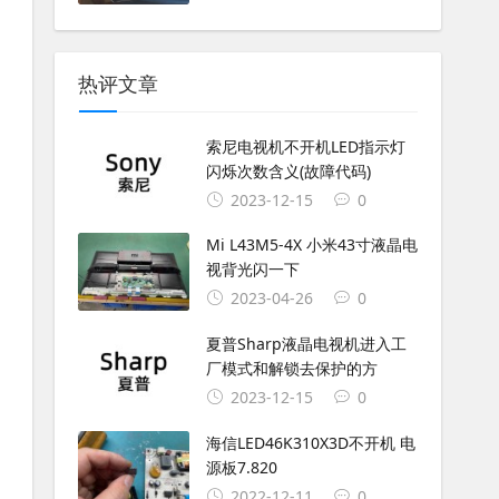
热评文章
索尼电视机不开机LED指示灯
闪烁次数含义(故障代码)
2023-12-15
0
Mi L43M5-4X 小米43寸液晶电
视背光闪一下
2023-04-26
0
夏普Sharp液晶电视机进入工
厂模式和解锁去保护的方
2023-12-15
0
海信LED46K310X3D不开机 电
源板7.820
2022-12-11
0