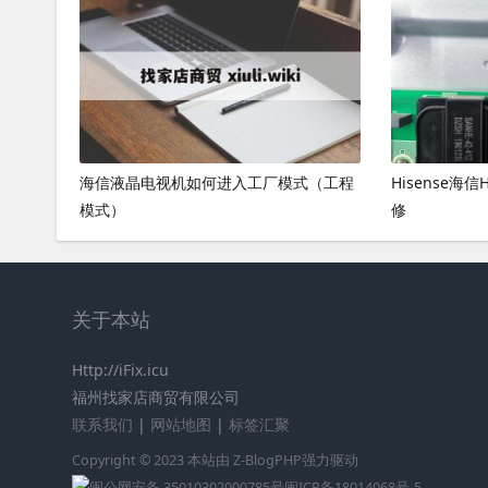
海信液晶电视机如何进入工厂模式（工程
Hisense海
模式）
修
关于本站
Http://iFix.icu
福州找家店商贸有限公司
联系我们
|
网站地图
|
标签汇聚
Copyright © 2023 本站由
Z-BlogPHP
强力驱动
闽公网安备 35010302000785号
闽ICP备18014068号-5