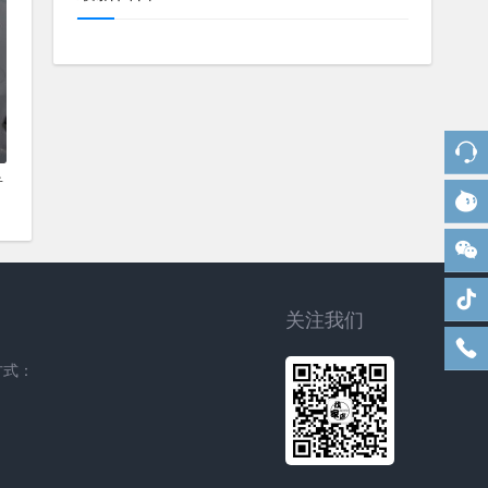
音
关注我们
方式：