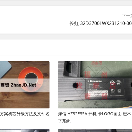
下一
长虹 32D3700i WX231210-00
07 方案机芯升级方法及文件名
海信 HZ32E35A 开机 卡LOGO画面 进不
了系统