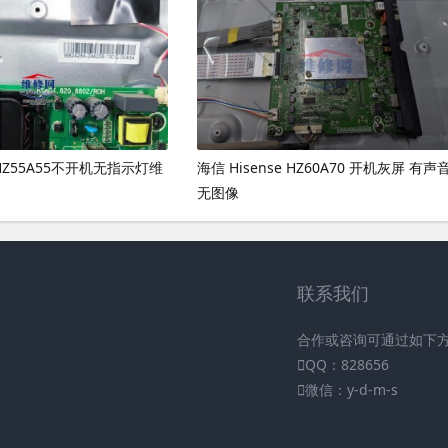
信HZ55A55不开机无指示灯维
海信 Hisense HZ60A70 开机灰屏 有声
无图像
联系我们
合作或咨询可通过如下
QQ：828656
微信：y-d-m-s