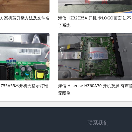
07 方案机芯升级方法及文件名
海信 HZ32E35A 开机 卡LOGO画面 进不
了系统
信HZ55A55不开机无指示灯维
海信 Hisense HZ60A70 开机灰屏 有声
无图像
联系我们