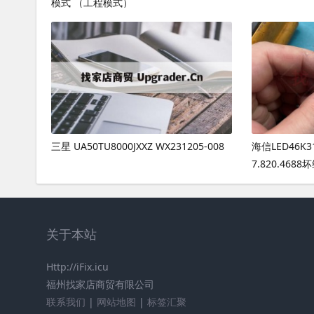
模式 （工程模式）
三星 UA50TU8000JXXZ WX231205-008
海信LED46K
7.820.4688
关于本站
Http://iFix.icu
福州找家店商贸有限公司
联系我们
|
网站地图
|
标签汇聚