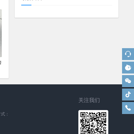
音
关注我们
方式：