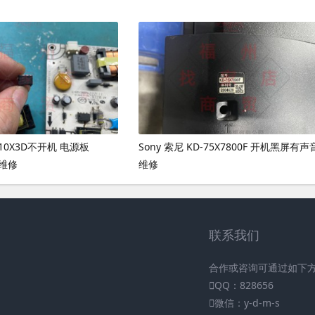
310X3D不开机 电源板
Sony 索尼 KD-75X7800F 开机黑屏有声
坏维修
维修
联系我们
合作或咨询可通过如下
QQ：828656
微信：y-d-m-s