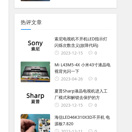
热评文章
索尼电视机不开机LED指示灯
闪烁次数含义(故障代码)
2023-12-15
0
Mi L43M5-4X 小米43寸液晶电
视背光闪一下
2023-04-26
0
夏普Sharp液晶电视机进入工
厂模式和解锁去保护的方
2023-12-15
0
海信LED46K310X3D不开机 电
源板7.820
2022-12-11
0