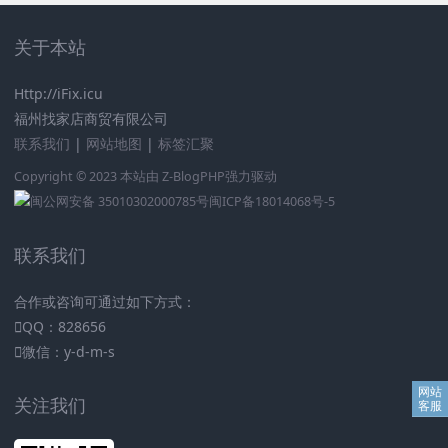
关于本站
Http://iFix.icu
福州找家店商贸有限公司
联系我们
|
网站地图
|
标签汇聚
Copyright © 2023 本站由
Z-BlogPHP
强力驱动
闽公网安备 35010302000785号
闽ICP备18014068号-5
联系我们
合作或咨询可通过如下方式：
QQ：828656
微信：y-d-m-s
关注我们