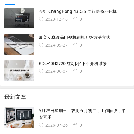
长虹 ChangHong 43D3S 同行送修不开机
2023-12-18
0
夏普安卓液晶电视机刷机升级方法方式
2024-05-27
0
KDL-40HX720 红灯闪4下不开机维修
2024-06-07
0
最新文章
5月28日星期三，农历五月初二，工作愉快，平
安喜乐
2026-07-26
0