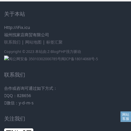
关于本站
Http://iFix.icu
福州找家店商贸有限公司
联系我们
|
网站地图
|
标签汇聚
Copyright © 2023 本站由
Z-BlogPHP
强力驱动
闽公网安备 35010302000785号
闽ICP备18014068号-5
联系我们
合作或咨询可通过如下方式：
QQ：828656
微信：y-d-m-s
关注我们