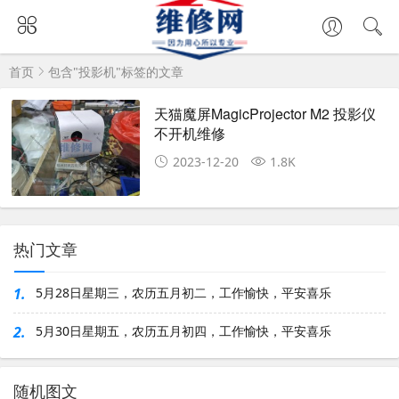
首页
包含"投影机"标签的文章
天猫魔屏MagicProjector M2 投影仪
不开机维修
2023-12-20
1.8K
热门文章
1.
5月28日星期三，农历五月初二，工作愉快，平安喜乐
2.
5月30日星期五，农历五月初四，工作愉快，平安喜乐
随机图文