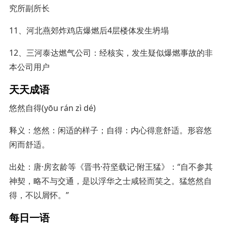
究所副所长
11、河北燕郊炸鸡店爆燃后4层楼体发生坍塌
12、三河泰达燃气公司：经核实，发生疑似爆燃事故的非
本公司用户
天天成语
悠然自得(yōu rán zì dé)
释义：悠然：闲适的样子；自得：内心得意舒适。形容悠
闲而舒适。
出处：唐·房玄龄等《晋书·苻坚载记·附王猛》：“自不参其
神契，略不与交通，是以浮华之士咸轻而笑之。猛悠然自
得，不以屑怀。”
每日一语