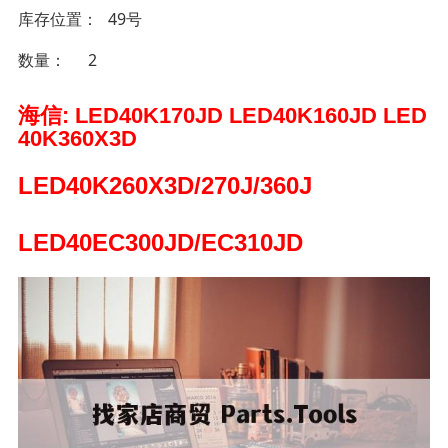
库存位置
49号
数量
2
海信: LED40K170JD LED40K160JD LED
40K360X3D
LED40K260X3D/270J/360J
LED40EC300JD/EC310JD