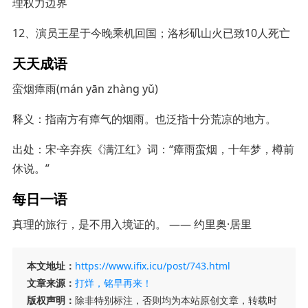
理权力边界
12、演员王星于今晚乘机回国；洛杉矶山火已致10人死亡
天天成语
蛮烟瘴雨(mán yān zhàng yǔ)
释义：指南方有瘴气的烟雨。也泛指十分荒凉的地方。
出处：宋·辛弃疾《满江红》词：“瘴雨蛮烟，十年梦，樽前
休说。”
每日一语
真理的旅行，是不用入境证的。 —— 约里奥·居里
本文地址：
https://www.ifix.icu/post/743.html
文章来源：
打烊，铭早再来！
版权声明：
除非特别标注，否则均为本站原创文章，转载时