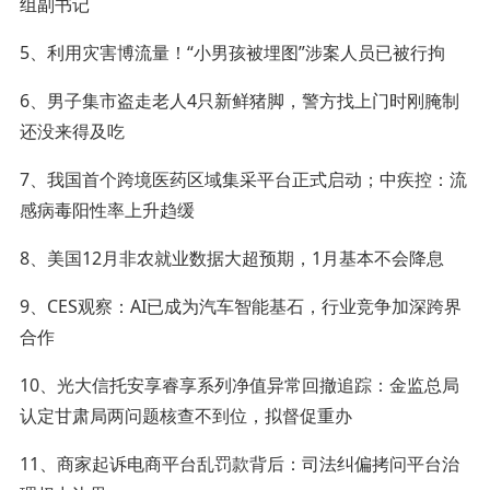
组副书记
5、利用灾害博流量！“小男孩被埋图”涉案人员已被行拘
6、男子集市盗走老人4只新鲜猪脚，警方找上门时刚腌制
还没来得及吃
7、我国首个跨境医药区域集采平台正式启动；中疾控：流
感病毒阳性率上升趋缓
8、美国12月非农就业数据大超预期，1月基本不会降息
9、CES观察：AI已成为汽车智能基石，行业竞争加深跨界
合作
10、光大信托安享睿享系列净值异常回撤追踪：金监总局
认定甘肃局两问题核查不到位，拟督促重办
11、商家起诉电商平台乱罚款背后：司法纠偏拷问平台治