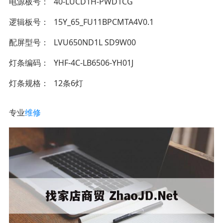
电源板号
40-LUCD1H-PWD1CG
逻辑板号
15Y_65_FU11BPCMTA4V0.1
配屏型号
LVU650ND1L SD9W00
灯条编码
YHF-4C-LB6506-YH01J
灯条规格
12条6灯
专业
维修