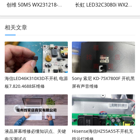
创维 50M5 WX231218-003
长虹 LED32C3080i WX231220-001
相关文章
海信LED46K310X3D不开机 电源
Sony 索尼 KD-75X7800F 开机黑
板7.820.4688坏维修
屏有声音维修
液晶屏幕维修必懂知识点、关键
Hisense海信HZ55A55不开机无
电压测试点。
指示灯维修