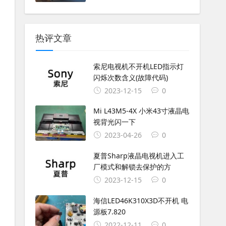
热评文章
索尼电视机不开机LED指示灯
闪烁次数含义(故障代码)
2023-12-15
0
Mi L43M5-4X 小米43寸液晶电
视背光闪一下
2023-04-26
0
夏普Sharp液晶电视机进入工
厂模式和解锁去保护的方
2023-12-15
0
海信LED46K310X3D不开机 电
源板7.820
2022-12-11
0