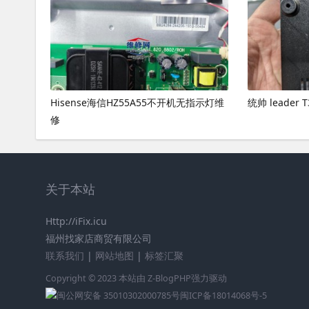
Hisense海信HZ55A55不开机无指示灯维
统帅 leader
修
关于本站
Http://iFix.icu
福州找家店商贸有限公司
联系我们
|
网站地图
|
标签汇聚
Copyright © 2023 本站由
Z-BlogPHP
强力驱动
闽公网安备 35010302000785号
闽ICP备18014068号-5