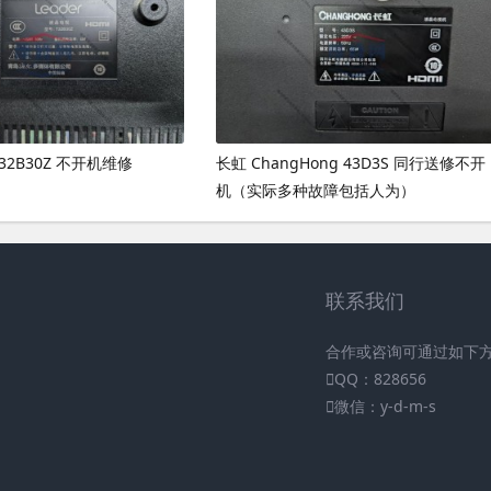
 T32B30Z 不开机维修
长虹 ChangHong 43D3S 同行送修不开
机（实际多种故障包括人为）
联系我们
合作或咨询可通过如下
QQ：828656
微信：y-d-m-s