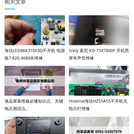
相关文章
海信LED46K310X3D不开机 电源
Sony 索尼 KD-75X7800F 开机黑
板7.820.4688坏维修
屏有声音维修
液晶屏幕维修必懂知识点、关键
Hisense海信HZ55A55不开机无
电压测试点。
指示灯维修