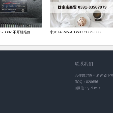
 T32B30Z 不开机维修
小米 L43M5-AD WX231229-003
联系我们
合作或咨询可通过如下
QQ：828656
微信：y-d-m-s