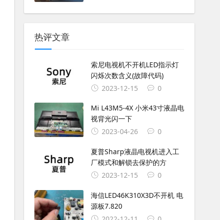
热评文章
索尼电视机不开机LED指示灯
闪烁次数含义(故障代码)
2023-12-15
0
Mi L43M5-4X 小米43寸液晶电
视背光闪一下
2023-04-26
0
夏普Sharp液晶电视机进入工
厂模式和解锁去保护的方
2023-12-15
0
海信LED46K310X3D不开机 电
源板7.820
2022-12-11
0