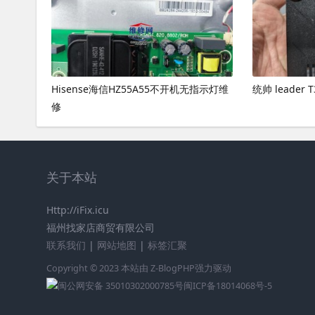
Hisense海信HZ55A55不开机无指示灯维
统帅 leader
修
关于本站
Http://iFix.icu
福州找家店商贸有限公司
联系我们
|
网站地图
|
标签汇聚
Copyright © 2023 本站由
Z-BlogPHP
强力驱动
闽公网安备 35010302000785号
闽ICP备18014068号-5