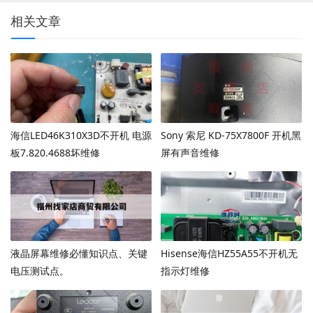
相关文章
海信LED46K310X3D不开机 电源
Sony 索尼 KD-75X7800F 开机黑
板7.820.4688坏维修
屏有声音维修
液晶屏幕维修必懂知识点、关键
Hisense海信HZ55A55不开机无
电压测试点。
指示灯维修