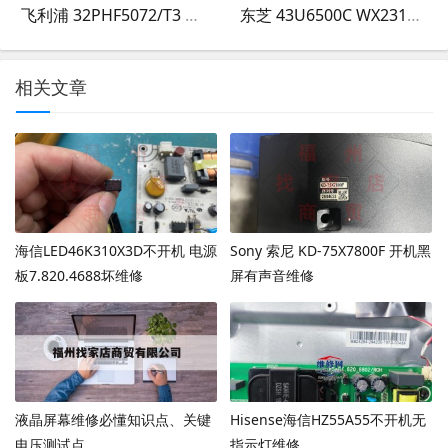
飞利浦 32PHF5072/T3 WX231225-001
东芝 43U6500C WX231225-003
相关文章
海信LED46K310X3D不开机 电源
Sony 索尼 KD-75X7800F 开机黑
板7.820.4688坏维修
屏有声音维修
液晶屏幕维修必懂知识点、关键
Hisense海信HZ55A55不开机无
电压测试点。
指示灯维修