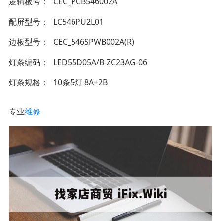
逻辑板号
CEC_PCB546002A
配屏型号
LC546PU2L01
边板型号
CEC_546SPWB002A(R)
灯条编码
LED55D05A/B-ZC23AG-06
灯条规格
10条5灯 8A+2B
专业
维修