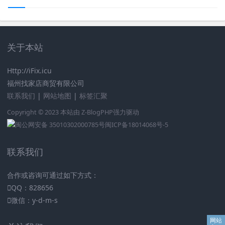
关于本站
Http://iFix.icu
福州找家店商贸有限公司
联系我们
|
网站地图
|
标签汇聚
Copyright © 2023 本站由
Z-BlogPHP
强力驱动
闽公网安备 35010302000785号
闽ICP备18014068号-5
联系我们
合作或咨询可通过如下方式：
QQ：828656
微信：y-d-m-s