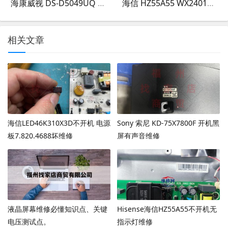
海康威视 DS-D5049UQ WX240117-007
海信 HZ55A55 WX240118-001
相关文章
海信LED46K310X3D不开机 电源
Sony 索尼 KD-75X7800F 开机黑
板7.820.4688坏维修
屏有声音维修
液晶屏幕维修必懂知识点、关键
Hisense海信HZ55A55不开机无
电压测试点。
指示灯维修