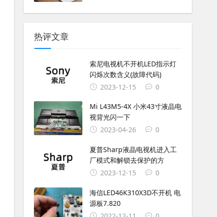
热评文章
索尼电视机不开机LED指示灯
闪烁次数含义(故障代码)
2023-12-15
0
Mi L43M5-4X 小米43寸液晶电
视背光闪一下
2023-04-26
0
夏普Sharp液晶电视机进入工
厂模式和解锁去保护的方
2023-12-15
0
海信LED46K310X3D不开机 电
源板7.820
2022-12-11
0