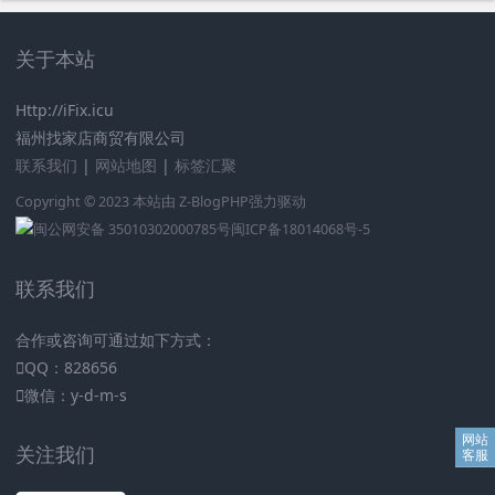
关于本站
Http://iFix.icu
福州找家店商贸有限公司
联系我们
|
网站地图
|
标签汇聚
Copyright © 2023 本站由
Z-BlogPHP
强力驱动
闽公网安备 35010302000785号
闽ICP备18014068号-5
联系我们
合作或咨询可通过如下方式：
QQ：828656
微信：y-d-m-s
关注我们