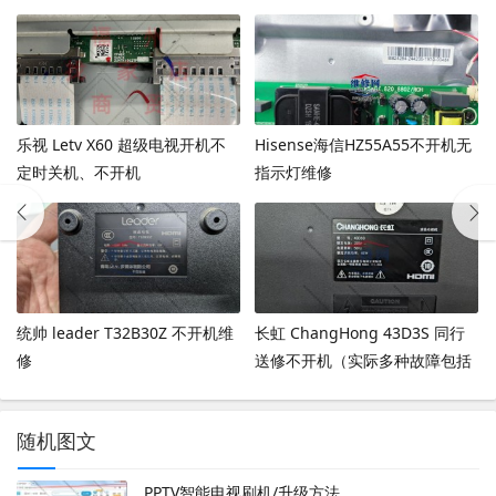
乐视 Letv X60 超级电视开机不
Hisense海信HZ55A55不开机无
定时关机、不开机
指示灯维修
统帅 leader T32B30Z 不开机维
长虹 ChangHong 43D3S 同行
修
送修不开机（实际多种故障包括
人为）
随机图文
PPTV智能电视刷机/升级方法