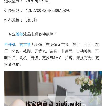
边板型号
V420HJ2-XR01
灯条编码
42D2700 42HR330M08A0
灯条规格
3条8灯
专业
维修
液晶电视各种故障：
不开机
、
有声音
无图像、有图像无声音、黑屏，白屏，灰
屏、竖条、残影、无背光、杂音、卡画面、自动关机、不
断重启、刷机、升级、更换EMMC、扩容、跟换背光、更
换液晶屏。