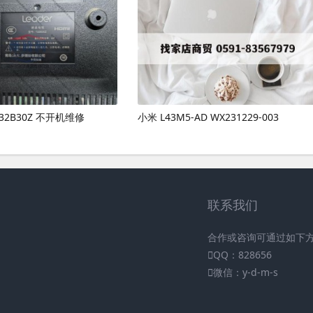
 T32B30Z 不开机维修
小米 L43M5-AD WX231229-003
联系我们
合作或咨询可通过如下
QQ：828656
微信：y-d-m-s