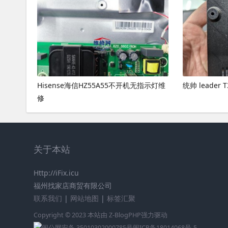
Hisense海信HZ55A55不开机无指示灯维
统帅 leader
修
关于本站
Http://iFix.icu
福州找家店商贸有限公司
联系我们
|
网站地图
|
标签汇聚
Copyright © 2023 本站由
Z-BlogPHP
强力驱动
闽公网安备 35010302000785号
闽ICP备18014068号-5