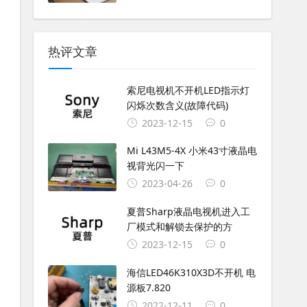
热评文章
索尼电视机不开机LED指示灯
闪烁次数含义(故障代码)
2023-12-15
0
Mi L43M5-4X 小米43寸液晶电
视背光闪一下
2023-04-26
0
夏普Sharp液晶电视机进入工
厂模式和解锁去保护的方
2023-12-15
0
海信LED46K310X3D不开机 电
源板7.820
2022-12-11
0