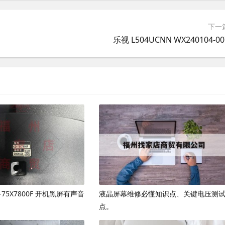
下一
乐视 L504UCNN WX240104-00
D-75X7800F 开机黑屏有声音
液晶屏幕维修必懂知识点、关键电压测
点。