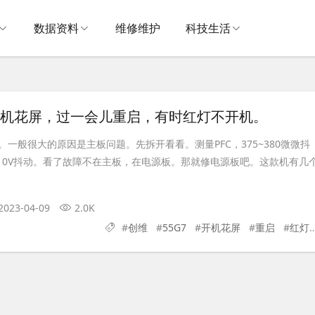
数据资料
维修维护
科技生活
 开机花屏，过一会儿重启，有时红灯不开机。
一般很大的原因是主板问题。先拆开看看。测量PFC，375~380微微抖
9~10V抖动。看了故障不在主板，在电源板。那就修电源板吧。这款机有几
2023-04-09
2.0K
#
创维
#
55G7
#
开机花屏
#
重启
#
红灯不开机