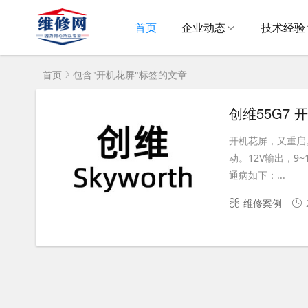
首页
企业动态
技术经验
首页
包含"开机花屏"标签的文章
创维55G7
开机花屏，又重启。
动。12V输出，
通病如下：...
维修案例