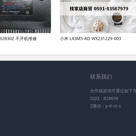
 T32B30Z 不开机维修
小米 L43M5-AD WX231229-003
联系我们
合作或咨询可通过如下
QQ：828656
微信：y-d-m-s