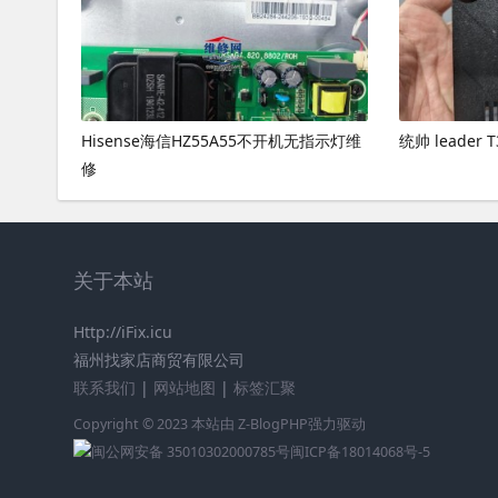
Hisense海信HZ55A55不开机无指示灯维
统帅 leader
修
关于本站
Http://iFix.icu
福州找家店商贸有限公司
联系我们
|
网站地图
|
标签汇聚
Copyright © 2023 本站由
Z-BlogPHP
强力驱动
闽公网安备 35010302000785号
闽ICP备18014068号-5