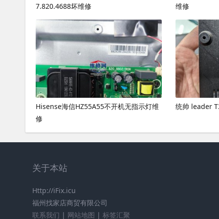
7.820.4688坏维修
维修
Hisense海信HZ55A55不开机无指示灯维
统帅 leader
修
关于本站
Http://iFix.icu
福州找家店商贸有限公司
联系我们
|
网站地图
|
标签汇聚