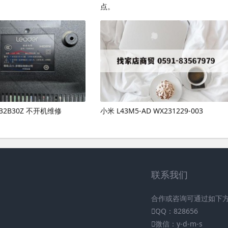
点。
 T32B30Z 不开机维修
小米 L43M5-AD WX231229-003
联系我们
合作或咨询可通过如下
QQ：828656
微信：y-d-m-s