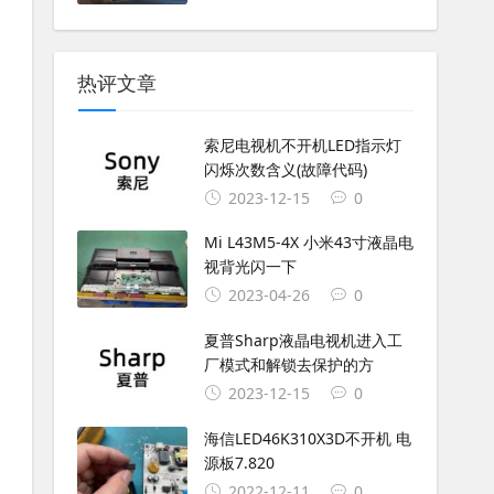
热评文章
索尼电视机不开机LED指示灯
闪烁次数含义(故障代码)
2023-12-15
0
Mi L43M5-4X 小米43寸液晶电
视背光闪一下
2023-04-26
0
夏普Sharp液晶电视机进入工
厂模式和解锁去保护的方
2023-12-15
0
海信LED46K310X3D不开机 电
源板7.820
2022-12-11
0